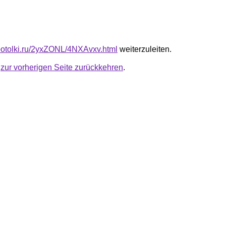
e-potolki.ru/2yxZONL/4NXAvxv.html
weiterzuleiten.
u
zur vorherigen Seite zurückkehren
.