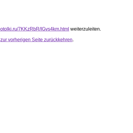
e-potolki.ru/7KKzRbR/IGvs4km.html
weiterzuleiten.
u
zur vorherigen Seite zurückkehren
.