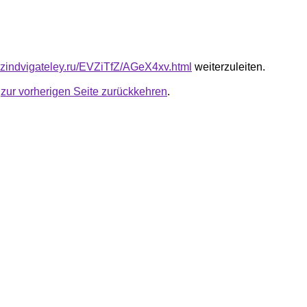
azindvigateley.ru/EVZiTfZ/AGeX4xv.html
weiterzuleiten.
u
zur vorherigen Seite zurückkehren
.