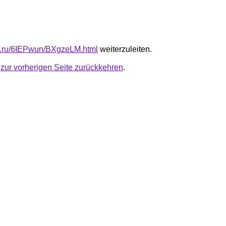
fb.ru/6IEPwun/BXgzeLM.html
weiterzuleiten.
u
zur vorherigen Seite zurückkehren
.