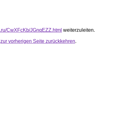
fb.ru/CwXFcKb/JGnqEZZ.html
weiterzuleiten.
u
zur vorherigen Seite zurückkehren
.