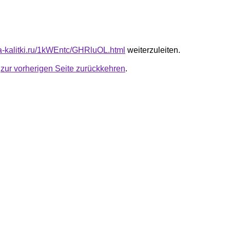
ota-kalitki.ru/1kWEntc/GHRluOL.html
weiterzuleiten.
u
zur vorherigen Seite zurückkehren
.