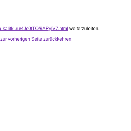
ta-kalitki.ru/4Jc0tTO/9APyIV7.html
weiterzuleiten.
u
zur vorherigen Seite zurückkehren
.