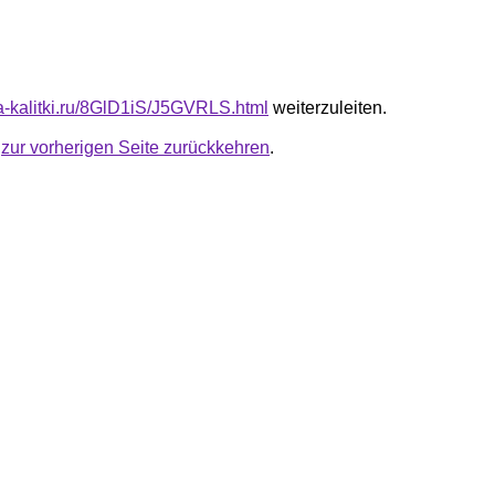
ta-kalitki.ru/8GlD1iS/J5GVRLS.html
weiterzuleiten.
u
zur vorherigen Seite zurückkehren
.