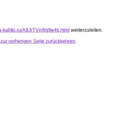
ta-kalitki.ru/A9JrTVn/9g9e4tj.html
weiterzuleiten.
u
zur vorherigen Seite zurückkehren
.