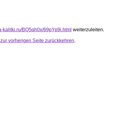
ta-kalitki.ru/BQ5qh0x/69pYp9i.html
weiterzuleiten.
u
zur vorherigen Seite zurückkehren
.