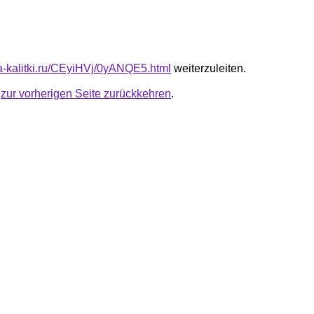
ota-kalitki.ru/CEyiHVj/0yANQE5.html
weiterzuleiten.
u
zur vorherigen Seite zurückkehren
.