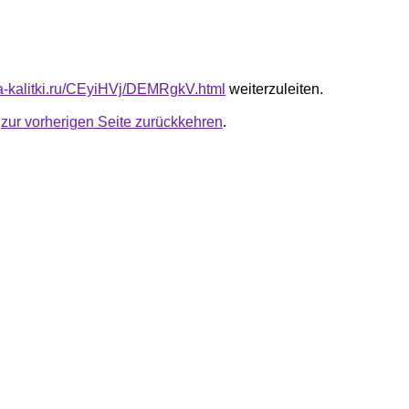
ota-kalitki.ru/CEyiHVj/DEMRgkV.html
weiterzuleiten.
u
zur vorherigen Seite zurückkehren
.