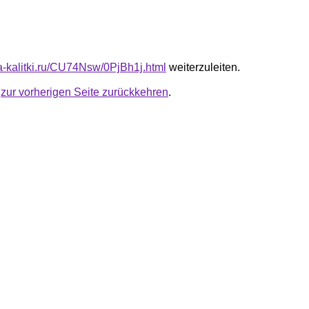
ta-kalitki.ru/CU74Nsw/0PjBh1j.html
weiterzuleiten.
u
zur vorherigen Seite zurückkehren
.