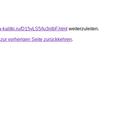
ta-kalitki.ru/D15vLS5/Iu3nlbF.html
weiterzuleiten.
u
zur vorherigen Seite zurückkehren
.