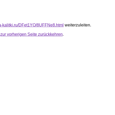
ota-kalitki.ru/DFet1YO/8UFFNe8.html
weiterzuleiten.
u
zur vorherigen Seite zurückkehren
.