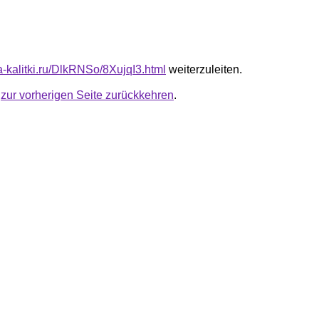
ta-kalitki.ru/DlkRNSo/8XujqI3.html
weiterzuleiten.
u
zur vorherigen Seite zurückkehren
.