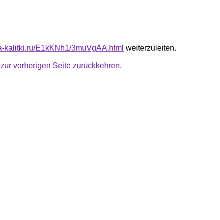
ota-kalitki.ru/E1kKNh1/3muVgAA.html
weiterzuleiten.
u
zur vorherigen Seite zurückkehren
.