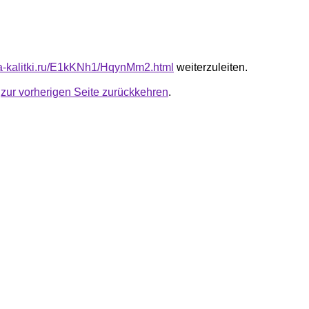
ota-kalitki.ru/E1kKNh1/HqynMm2.html
weiterzuleiten.
u
zur vorherigen Seite zurückkehren
.