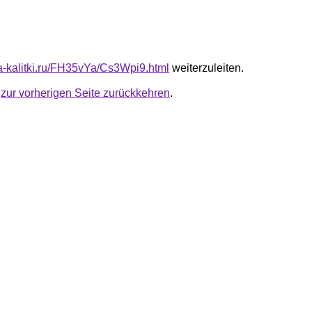
ta-kalitki.ru/FH35vYa/Cs3Wpi9.html
weiterzuleiten.
u
zur vorherigen Seite zurückkehren
.