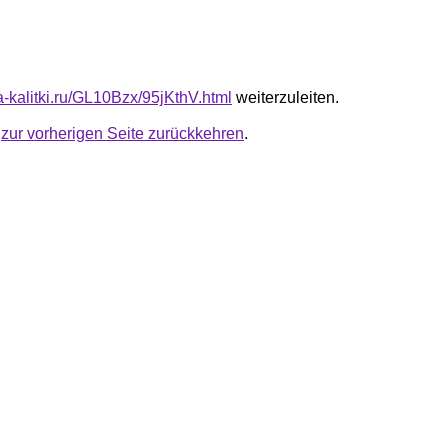
ta-kalitki.ru/GL10Bzx/95jKthV.html
weiterzuleiten.
u
zur vorherigen Seite zurückkehren
.