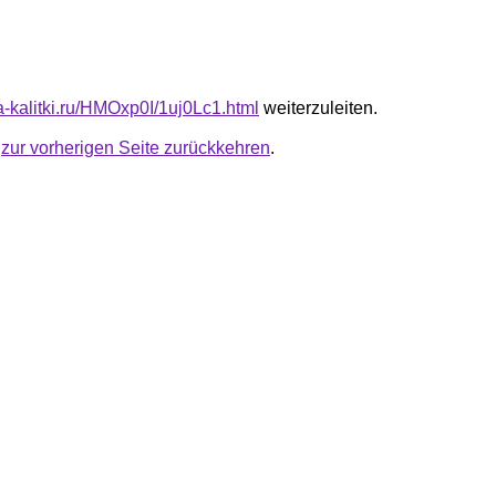
ta-kalitki.ru/HMOxp0I/1uj0Lc1.html
weiterzuleiten.
u
zur vorherigen Seite zurückkehren
.