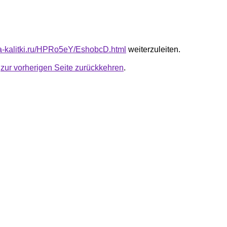
ota-kalitki.ru/HPRo5eY/EshobcD.html
weiterzuleiten.
u
zur vorherigen Seite zurückkehren
.