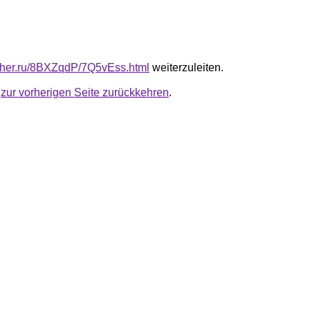
luther.ru/8BXZqdP/7Q5vEss.html
weiterzuleiten.
u
zur vorherigen Seite zurückkehren
.